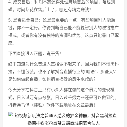
4. 成交售后：利润不高还得处理麻烦售后的项目，咱也别
碰。时间都花在售后上了，哪还有精力赚钱？
5. 是否适合自己：这是最重要的一点！有些项目别人能赚
钱，你不一定行。你得判断自己能不能复智别人的赚钱推广
模式，或者你有没有独特的资源和优势。这点只能靠自己琢
磨。
下面直接进入正题，说干货！
终于知道为什么普通人直播做不起来了，因为我们不懂黑科
技，不懂包装，也不了解抖音直播行业的“暗语”，那些大V
是如何做起直播，如何把直播做的风生水起的？
今天分享在抖音上只有小众人群在做的这个暴力的变现模
式，日入过万有点夸张，日入过千努力些还是可以做到的。
抖音兵马俑（挂铁）软件下载地址在文章最后！