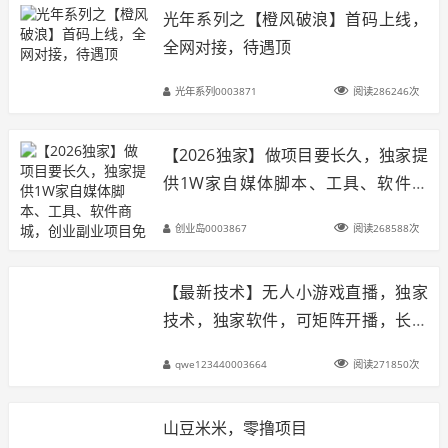
光年系列之【橙风破浪】首码上线，
全网对接，待遇顶
光年系列0003871
阅读286246次
【2026独家】做项目要长久，独家提
供1W家自媒体脚本、工具、软件商
城，创业副业项目免费分享！招推
创业岛0003867
阅读268588次
广、站长、代理！
【最新技术】无人小游戏直播，独家
技术，独家软件，可矩阵开播，长期
稳定【内部揭秘】
qwe123440003664
阅读271850次
山豆米米，零撸项目