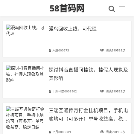
58首码网
漫鸟回收上线，可代理
人脉000273
阅读299565次
探讨抖音直播间挂铁，挂假人现象及
其影响
十柒科技0003902
阅读299552次
三端互通传奇打金挂机项目，手机电
脑均可（可多开）单号收益高，稳定
日结
平凡0003889
阅读298982次